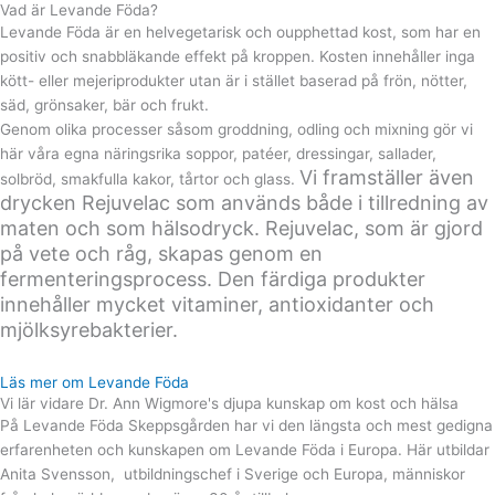
Vad är Levande Föda?
Levande Föda är en helvegetarisk och oupphettad kost, som har en
positiv och snabbläkande effekt på kroppen. Kosten innehåller inga
kött- eller mejeriprodukter utan är i stället baserad på frön, nötter,
säd, grönsaker, bär och frukt.
Genom olika processer såsom groddning, odling och mixning gör vi
här våra egna näringsrika soppor, patéer, dressingar, sallader,
Vi framställer även
solbröd, smakfulla kakor, tårtor och glass.
drycken Rejuvelac som används både i tillredning av
maten och som hälsodryck. Rejuvelac, som är gjord
på vete och råg, skapas genom en
fermenteringsprocess. Den färdiga produkter
innehåller mycket vitaminer, antioxidanter och
mjölksyrebakterier.
Läs mer om Levande Föda
Vi lär vidare Dr. Ann Wigmore's djupa kunskap om kost och hälsa
På Levande Föda Skeppsgården har vi den längsta och mest gedigna
erfarenheten och kunskapen om Levande Föda i Europa. Här utbildar
Anita Svensson, utbildningschef i Sverige och Europa, människor