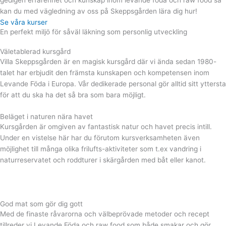
gedigen erfarenhet och kunskap inom levande föda och raw food så
kan du med vägledning av oss på Skeppsgården lära dig hur!
Se våra kurser
En perfekt miljö för såväl läkning som personlig utveckling
Väletablerad kursgård
Villa Skeppsgården är en magisk kursgård där vi ända sedan 1980-
talet har erbjudit den främsta kunskapen och kompetensen inom
Levande Föda i Europa. Vår dedikerade personal gör alltid sitt yttersta
för att du ska ha det så bra som bara möjligt.
Beläget i naturen nära havet
Kursgården är omgiven av fantastisk natur och havet precis intill.
Under en vistelse här har du förutom kursverksamheten även
möjlighet till många olika frilufts-aktiviteter som t.ex vandring i
naturreservatet och roddturer i skärgården med båt eller kanot.
God mat som gör dig gott
Med de finaste råvarorna och välbeprövade metoder och recept
tillreder vi Levande Föda och raw food som både smakar och gör