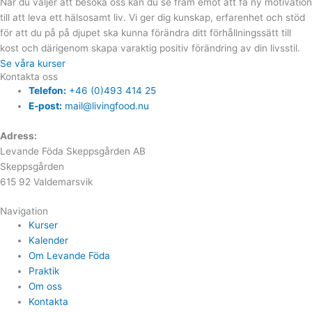
När du väljer att besöka oss kan du se fram emot att få ny motivation
till att leva ett hälsosamt liv. Vi ger dig kunskap, erfarenhet och stöd
för att du på på djupet ska kunna förändra ditt förhållningssätt till
kost och därigenom skapa varaktig positiv förändring av din livsstil.
Se våra kurser
Kontakta oss
Telefon:
+46 (0)493 414 25
E-post:
mail@livingfood.nu
Adress:
Levande Föda Skeppsgården AB
Skeppsgården
615 92 Valdemarsvik
Navigation
Kurser
Kalender
Om Levande Föda
Praktik
Om oss
Kontakta