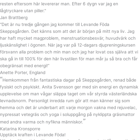
resten eftersom här levererar man. Efter 6 dygn var jag en
lågtryckare utan piller."
Jan Brattberg
“Det är nu tredje gången jag kommer till Levande Föda
Skeppsgården. Det känns som att det är början på mitt nya liv. Jag
har haft mycket magproblem, menstruationsbesvär, huvudvärk och
ljuskänslighet i ögonen. När jag var på 12-dagars djupreningskursen
försvann alla problem och min man och jag har lovat oss själva att vi
ska gå in till 100% för den här livsstilen för man mår ju så bra och får
obegränsat med energi!”
Anette Porter, England
“
Hemkommen från fantastiska dagar på Skeppsgården, renad både
fysiskt och psykiskt. Anita Svensson ger med sin energi en dynamisk
upplevelse om man vågar släppa taget om vår styrda västerländska
levnadsnorm. Personligt inredda rum gör att man känner sig som
hemma och det är underbart att varje morgon vakna med rejuvelac,
nypressat vetegräs och yoga i soluppgång på nyklippta gräsmattor
”
med andra varma och nyfikna människor.
Katarina Kronsporre
Upptäck kraften i Levande Föda!