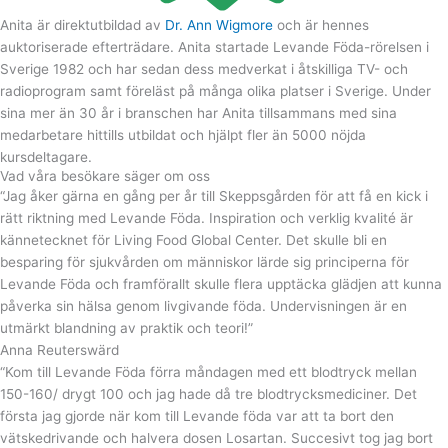
Anita är direktutbildad av
Dr. Ann Wigmore
och är hennes
auktoriserade efterträdare. Anita startade Levande Föda-rörelsen i
Sverige 1982 och har sedan dess medverkat i åtskilliga TV- och
radioprogram samt föreläst på många olika platser i Sverige. Under
sina mer än 30 år i branschen har Anita tillsammans med sina
medarbetare hittills utbildat och hjälpt fler än 5000 nöjda
kursdeltagare.
Vad våra besökare säger om oss
“Jag åker gärna en gång per år till Skeppsgården för att få en kick i
rätt riktning med Levande Föda. Inspiration och verklig kvalité är
kännetecknet för Living Food Global Center. Det skulle bli en
besparing för sjukvården om människor lärde sig principerna för
Levande Föda och framförallt skulle flera upptäcka glädjen att kunna
påverka sin hälsa genom livgivande föda. Undervisningen är en
utmärkt blandning av praktik och teori!”
Anna Reuterswärd
“Kom till Levande Föda förra måndagen med ett blodtryck mellan
150-160/ drygt 100 och jag hade då tre blodtrycksmediciner. Det
första jag gjorde när kom till Levande föda var att ta bort den
vätskedrivande och halvera dosen Losartan. Succesivt tog jag bort