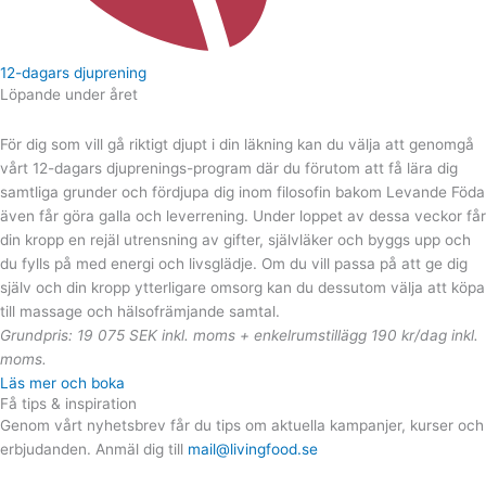
12-dagars djuprening
Löpande under året
För dig som vill gå riktigt djupt i din läkning kan du välja att genomgå
vårt 12-dagars djuprenings-program där du förutom att få lära dig
samtliga grunder och fördjupa dig inom filosofin bakom Levande Föda
även får göra galla och leverrening. Under loppet av dessa veckor får
din kropp en rejäl utrensning av gifter, självläker och byggs upp och
du fylls på med energi och livsglädje. Om du vill passa på att ge dig
själv och din kropp ytterligare omsorg kan du dessutom välja att köpa
till massage och hälsofrämjande samtal.
Grundpris: 19 075 SEK inkl. moms + enkelrumstillägg 190 kr/dag inkl.
moms.
Läs mer och boka
Få tips & inspiration
Genom vårt nyhetsbrev får du tips om aktuella kampanjer, kurser och
erbjudanden. Anmäl dig till
mail@livingfood.se