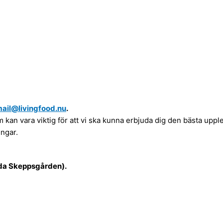
ail@livingfood.nu
.
an vara viktig för att vi ska kunna erbjuda dig den bästa upplev
ngar.
öda Skeppsgården).