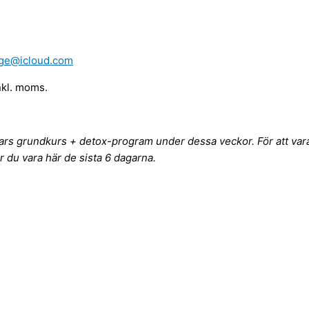
gge@icloud.com
nkl. moms.
agars grundkurs + detox-program under dessa veckor. För att va
du vara här de sista 6 dagarna.