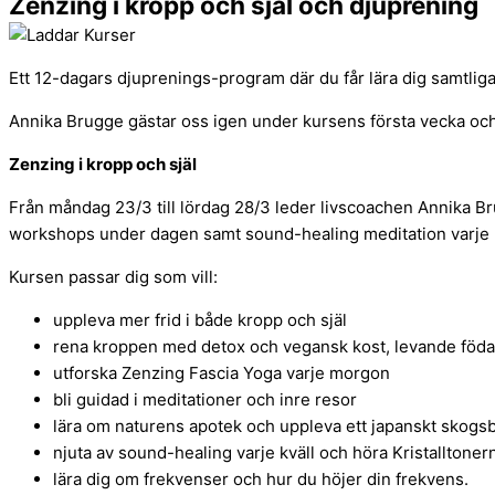
Zenzing i kropp och själ och djuprening
Ett 12-dagars djuprenings-program där du får lära dig samtlig
Annika Brugge gästar oss igen under kursens första vecka och h
Zenzing i kropp och själ
Från måndag 23/3 till lördag 28/3 leder livscoachen Annika Bru
workshops under dagen samt sound-healing meditation varje k
Kursen passar dig som vill:
uppleva mer frid i både kropp och själ
rena kroppen med detox och vegansk kost, levande föd
utforska Zenzing Fascia Yoga varje morgon
bli guidad i meditationer och inre resor
lära om naturens apotek och uppleva ett japanskt skogsb
njuta av sound-healing varje kväll och höra Kristalltoner
lära dig om frekvenser och hur du höjer din frekvens.