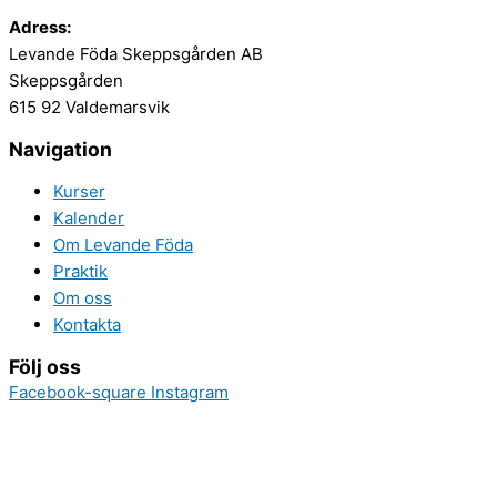
Adress:
Levande Föda Skeppsgården AB
Skeppsgården
615 92 Valdemarsvik
Navigation
Kurser
Kalender
Om Levande Föda
Praktik
Om oss
Kontakta
Följ oss
Facebook-square
Instagram
Designad av
OMNIAMO
Hem