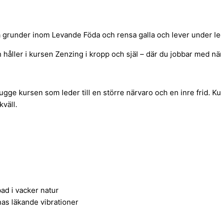
a grunder inom Levande Föda och rensa galla och lever under le
åller i kursen Zenzing i kropp och själ – där du jobbar med närv
gge kursen som leder till en större närvaro och en inre frid. K
väll.
a
ad i vacker natur
nas läkande vibrationer